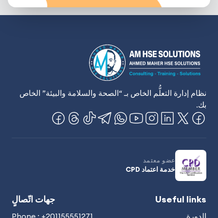
نظام إدارة التعلُّم الخاص بـ “الصحة والسلامة والبيئة” الخاص
بك.
عضو معتمد
خدمة اعتماد CPD
Useful links
جهات اتّصالٍ
الدورة
Phone : +201155551271