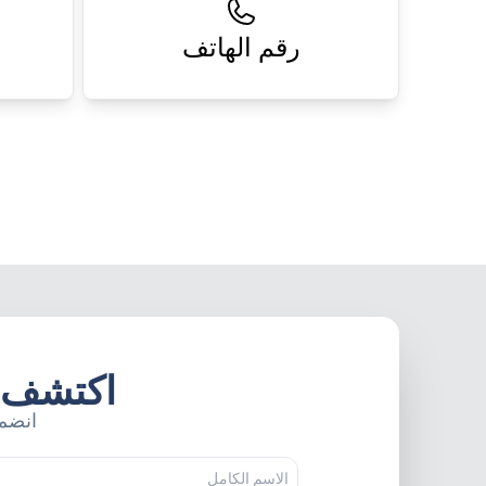
رقم الهاتف
ا
اكتشف ما
انضم 