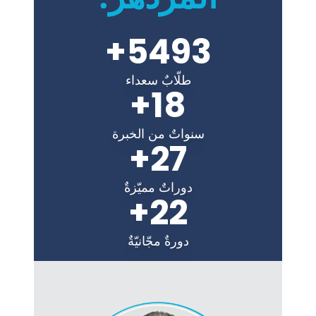
+
5493
طلّابٌ سعداء
+
18
سنواتٌ من الخبرة
+
27
دوراتٌ مميّزةٌ
+
22
دورةٌ مجّانيّةٌ