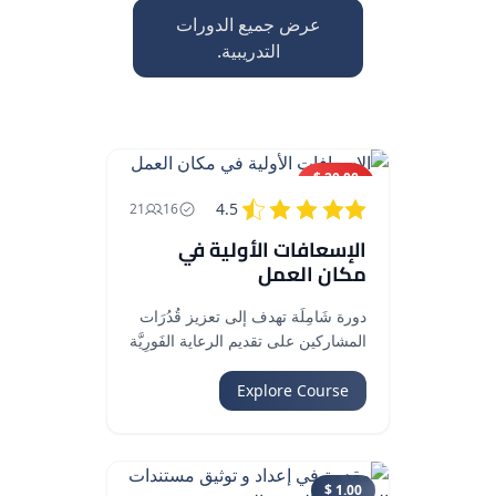
عرض جميع الدورات
التدريبية.
20.00 $
200.00 $
4.5
21
16
الإسعافات الأولية في
مكان العمل
دورة شَامِلَة تهدف إلى تعزيز قُدُرَات
المشاركين على تقديم الرعاية الفَورِيَّة
في الحوادث والطوارئ المِهْنِيَّة.
Explore Course
1.00 $