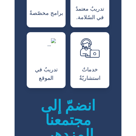
تدريبٌ معتمدٌ
برامج مخصّصةٌ
في السّلامة.
خدماتٌ
تدريبٌ في
استشاريّةٌ
الموقع
انضمّ إلى
مجتمعنا
المزدهر.