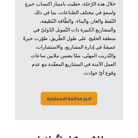
خلال هذه الرّحلة، حظيت بامتياز اكتساب خبرةٍ
واسعةٍ في مختلف الصّناعات، بما في ذلك
النّفط والغاز، والبناء، والطّاقة النّظيفة،
والمشاريع الكبيرة ذات التّمويل الدّوليّ في
منطقة الخليج. على طول الطّريق، طوّرت خبرةً
عميقةً في إدارة المشاريع، والاستشارات،
والتّدريب المهنّي، ممّا يضمن ملايين ساعات
العمل الآمنة في المشاريع المعقّدة مع عدم
وقوع أيّ حوادث.
احجز مكالمة الاستشارة